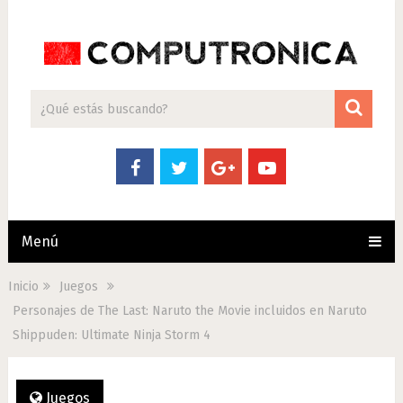
Menú
Inicio
Juegos
Personajes de The Last: Naruto the Movie incluidos en Naruto
Shippuden: Ultimate Ninja Storm 4
Juegos