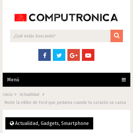
Menú
Inicio
Actualidad
MoDe la eBike de Ford que pedalea cuando tu corazón se cansa
Actualidad
,
Gadgets
,
Smartphone